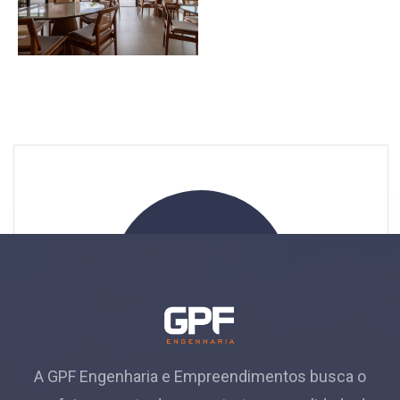
Envie seu contato
A GPF Engenharia e Empreendimentos busca o