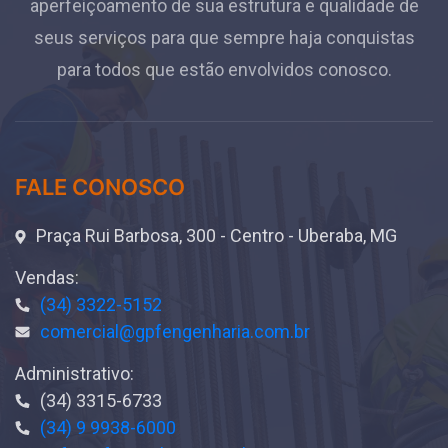
Meridian
aperfeiçoamento de sua estrutura e qualidade de
ENVIAR
seus serviços para que sempre haja conquistas
O Meridian foi feito sob medida para superar
para todos que estão envolvidos conosco.
todas as suas expectativas!
TENHO INTERESSE
FALE CONOSCO
Praça Rui Barbosa, 300 - Centro - Uberaba, MG
Vendas:
(34) 3322-5152
comercial@gpfengenharia.com.br
Administrativo:
(34) 3315-6733
(34) 9 9938-6000